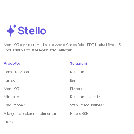
Stello
Menu QR per ristoranti, bar e pizzerie. Carica foto o PDF, traduci fino a 15
lingue dal piano Base e gestisci gli allergeni.
Prodotto
Soluzioni
Come funziona
Ristoranti
Funzioni
Bar
Menu QR
Pizzerie
Mini-sito
Ristoranti turistici
Traduzione AI
Stabilimenti balneari
Allergeni e preferenze alimentari
Hotel e B&B
Prezzi