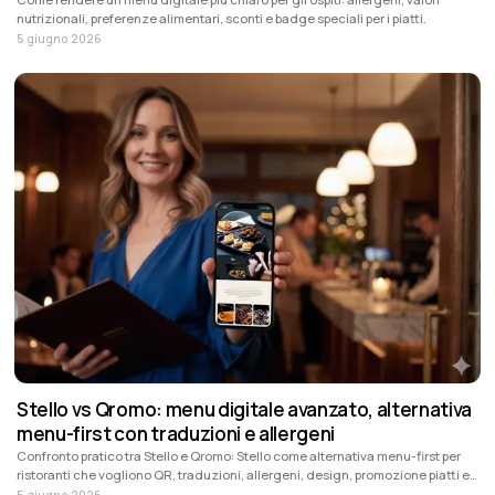
nutrizionali, preferenze alimentari, sconti e badge speciali per i piatti.
5 giugno 2026
Stello vs Qromo: menu digitale avanzato, alternativa
menu-first con traduzioni e allergeni
Confronto pratico tra Stello e Qromo: Stello come alternativa menu-first per
ristoranti che vogliono QR, traduzioni, allergeni, design, promozione piatti e
aggiornamenti rapidi; Qromo quando servono anche POS, ordini e
5 giugno 2026