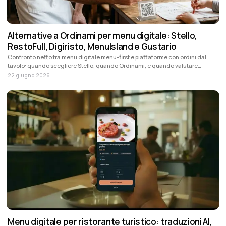
Alternative a Ordinami per menu digitale: Stello,
RestoFull, Digiristo, MenuIsland e Gustario
Confronto netto tra menu digitale menu-first e piattaforme con ordini dal
tavolo: quando scegliere Stello, quando Ordinami, e quando valutare
RestoFull, Digiristo, MenuIsland o Gustario.
22 giugno 2026
Menu digitale per ristorante turistico: traduzioni AI,