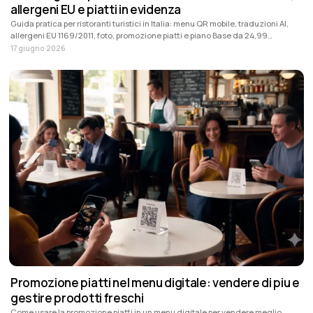
allergeni EU e piatti in evidenza
Guida pratica per ristoranti turistici in Italia: menu QR mobile, traduzioni AI,
allergeni EU 1169/2011, foto, promozione piatti e piano Base da 24,99
EUR/mese + IVA.
17 giugno 2026
Promozione piatti nel menu digitale: vendere di piu e
gestire prodotti freschi
Come usare la promozione piatti in un menu digitale per vendere meglio