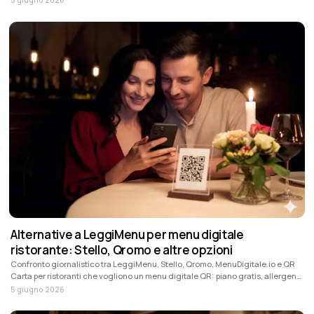
pagamenti.
Alternative a LeggiMenu per menu digitale
ristorante: Stello, Qromo e altre opzioni
Confronto giornalistico tra LeggiMenu, Stello, Qromo, MenuDigitale.io e QR
Carta per ristoranti che vogliono un menu digitale QR: piano gratis, allergeni,
traduzioni, design, promozione piatti, prezzi e funzioni da valutare.
5 giugno 2026