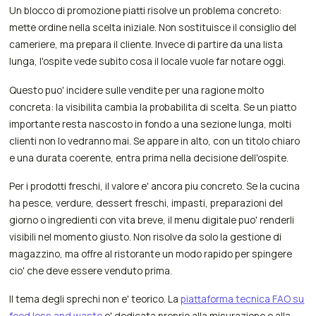
Un blocco di promozione piatti risolve un problema concreto:
mette ordine nella scelta iniziale. Non sostituisce il consiglio del
cameriere, ma prepara il cliente. Invece di partire da una lista
lunga, l'ospite vede subito cosa il locale vuole far notare oggi.
Questo puo' incidere sulle vendite per una ragione molto
concreta: la visibilita cambia la probabilita di scelta. Se un piatto
importante resta nascosto in fondo a una sezione lunga, molti
clienti non lo vedranno mai. Se appare in alto, con un titolo chiaro
e una durata coerente, entra prima nella decisione dell'ospite.
Per i prodotti freschi, il valore e' ancora piu concreto. Se la cucina
ha pesce, verdure, dessert freschi, impasti, preparazioni del
giorno o ingredienti con vita breve, il menu digitale puo' renderli
visibili nel momento giusto. Non risolve da solo la gestione di
magazzino, ma offre al ristorante un modo rapido per spingere
cio' che deve essere venduto prima.
Il tema degli sprechi non e' teorico. La
piattaforma tecnica FAO su
food loss and waste
e' dedicata proprio alla misurazione e alla