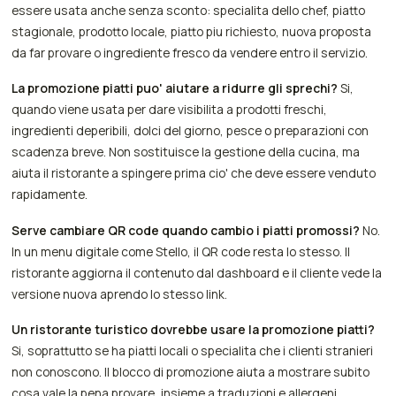
essere usata anche senza sconto: specialita dello chef, piatto
stagionale, prodotto locale, piatto piu richiesto, nuova proposta
da far provare o ingrediente fresco da vendere entro il servizio.
La promozione piatti puo' aiutare a ridurre gli sprechi?
Si,
quando viene usata per dare visibilita a prodotti freschi,
ingredienti deperibili, dolci del giorno, pesce o preparazioni con
scadenza breve. Non sostituisce la gestione della cucina, ma
aiuta il ristorante a spingere prima cio' che deve essere venduto
rapidamente.
Serve cambiare QR code quando cambio i piatti promossi?
No.
In un menu digitale come Stello, il QR code resta lo stesso. Il
ristorante aggiorna il contenuto dal dashboard e il cliente vede la
versione nuova aprendo lo stesso link.
Un ristorante turistico dovrebbe usare la promozione piatti?
Si, soprattutto se ha piatti locali o specialita che i clienti stranieri
non conoscono. Il blocco di promozione aiuta a mostrare subito
cosa vale la pena provare, insieme a traduzioni e allergeni.