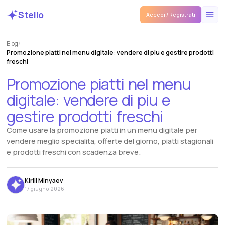
Stello
Accedi / Registrati
Blog
/
Promozione piatti nel menu digitale: vendere di piu e gestire prodotti
freschi
Promozione
piatti
nel
menu
digitale:
vendere
di
piu
e
gestire
prodotti
freschi
Come usare la promozione piatti in un menu digitale per
vendere meglio specialita, offerte del giorno, piatti stagionali
e prodotti freschi con scadenza breve.
Kirill Minyaev
17 giugno 2026