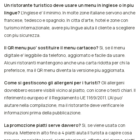
Un ristorante turistico deve usare un menu in inglese o in piu
lingue?
L'inglese e' il minimo. In molte zone italiane servono anche
francese, tedesco e spagnolo. In citta d'arte, hotel e zone con
turismo internazionale, avere piu lingue aiuta il cliente a scegliere
con piu sicurezza.
Il QR menu puo' sostituire il menu cartaceo?
Si, se il menu
digitale e' leggibile da telefono, aggiornato e facile da usare.
Alcuni ristoranti mantengono anche una carta ridotta per chi la
preferisce, ma il QR menu diventa la versione piu aggiornata.
Come si gestiscono gli allergeni per i turisti?
Gli allergeni
dovrebbero essere visibili vicino al piatto, con icone o testi chiari. Il
riferimento europeo e' il Regolamento UE 1169/2011. L'AI puo'
aiutare nella compilazione, ma il ristorante deve verificare le
informazioni prima della pubblicazione.
La promozione piatti serve davvero?
Si, se viene usata con
misura. Mettere in alto fino a 4 piatti aiuta il turista a capire cosa