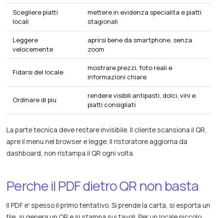
Scegliere piatti
mettere in evidenza specialita e piatti
locali
stagionali
Leggere
aprirsi bene da smartphone, senza
velocemente
zoom
mostrare prezzi, foto reali e
Fidarsi del locale
informazioni chiare
rendere visibili antipasti, dolci, vini e
Ordinare di piu
piatti consigliati
La parte tecnica deve restare invisibile. Il cliente scansiona il QR,
apre il menu nel browser e legge. Il ristoratore aggiorna da
dashboard, non ristampa il QR ogni volta.
Perche il PDF dietro QR non basta
Il PDF e' spesso il primo tentativo. Si prende la carta, si esporta un
file, si genera un QR e si stampa sui tavoli. Per un locale piccolo