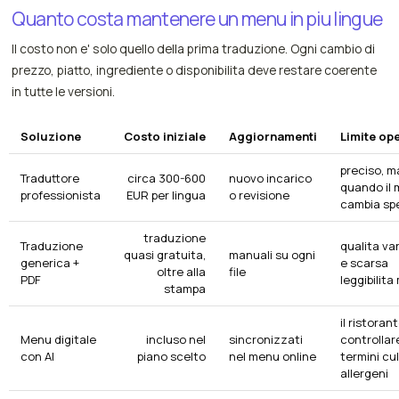
Quanto costa mantenere un menu in piu lingue
Il costo non e' solo quello della prima traduzione. Ogni cambio di
prezzo, piatto, ingrediente o disponibilita deve restare coerente
in tutte le versioni.
Soluzione
Costo iniziale
Aggiornamenti
Limite op
preciso, m
Traduttore
circa 300-600
nuovo incarico
quando il
professionista
EUR per lingua
o revisione
cambia sp
traduzione
Traduzione
qualita var
quasi gratuita,
manuali su ogni
generica +
e scarsa
oltre alla
file
PDF
leggibilita
stampa
il ristoran
Menu digitale
incluso nel
sincronizzati
controllar
con AI
piano scelto
nel menu online
termini cul
allergeni