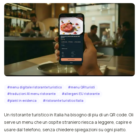
#
menu digitale ristorante turistico
#
menu QR turisti
#
traduzioni AI menu ristorante
#
allergeni EU ristorante
#
piatti in evidenza
#
ristorante turistico Italia
Un ristorante turistico in Italia ha bisogno di piu di un QR code. Gli
serve un menu che un ospite straniero riesca a leggere, capire e
usare dal telefono, senza chiedere spiegazioni su ogni piatto.