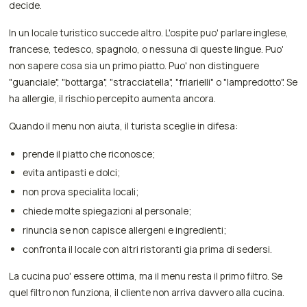
decide.
In un locale turistico succede altro. L'ospite puo' parlare inglese,
francese, tedesco, spagnolo, o nessuna di queste lingue. Puo'
non sapere cosa sia un primo piatto. Puo' non distinguere
"guanciale", "bottarga", "stracciatella", "friarielli" o "lampredotto". Se
ha allergie, il rischio percepito aumenta ancora.
Quando il menu non aiuta, il turista sceglie in difesa:
prende il piatto che riconosce;
evita antipasti e dolci;
non prova specialita locali;
chiede molte spiegazioni al personale;
rinuncia se non capisce allergeni e ingredienti;
confronta il locale con altri ristoranti gia prima di sedersi.
La cucina puo' essere ottima, ma il menu resta il primo filtro. Se
quel filtro non funziona, il cliente non arriva davvero alla cucina.