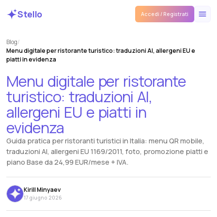
Stello
Accedi / Registrati
Blog
/
Menu digitale per ristorante turistico: traduzioni AI, allergeni EU e
piatti in evidenza
Menu
digitale
per
ristorante
turistico:
traduzioni
AI,
allergeni
EU
e
piatti
in
evidenza
Guida pratica per ristoranti turistici in Italia: menu QR mobile,
traduzioni AI, allergeni EU 1169/2011, foto, promozione piatti e
piano Base da 24,99 EUR/mese + IVA.
Kirill Minyaev
17 giugno 2026