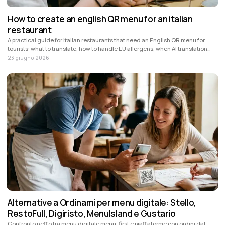
How to create an english QR menu for an italian
restaurant
A practical guide for Italian restaurants that need an English QR menu for
tourists: what to translate, how to handle EU allergens, when AI translation
helps and how Stello fits.
23 giugno 2026
Alternative a Ordinami per menu digitale: Stello,
RestoFull, Digiristo, MenuIsland e Gustario
Confronto netto tra menu digitale menu-first e piattaforme con ordini dal