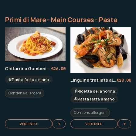
Primi di Mare - Main Courses - Pasta
Chitarrina Gamberi Bianchi e Moscardini
€
26.00
Linguine trafilate al bronzo allo Scoglio
🍝
Pasta fatta a mano
€
28.00
👵
Ricetta della nonna
Contiene allergeni
🍝
Pasta fatta a mano
Contiene allergeni
+
+
VEDI INFO
VEDI INFO