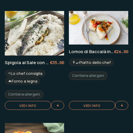
Lomos di Baccalà in salsa Mediterranea
€
26.00
Spigola al Sale con patate al forno
👨‍🍳
Piatto dello chef
€
35.00
⭐
Lo chef consiglia
Contiene allergeni
🔥
Forno a legna
Contiene allergeni
+
+
VEDI INFO
VEDI INFO