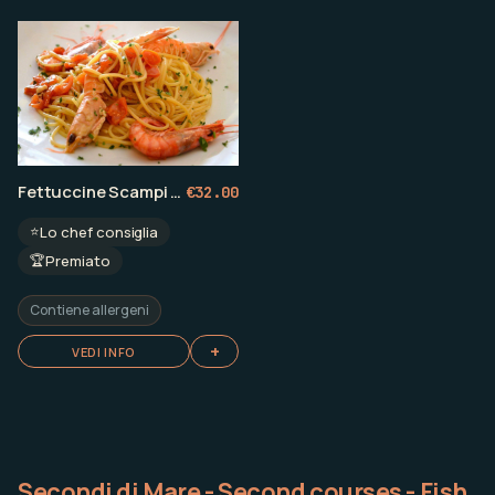
Fettuccine Scampi e Datterini
€
32.00
⭐
Lo chef consiglia
🏆
Premiato
Contiene allergeni
+
VEDI INFO
Secondi di Mare - Second courses - Fish