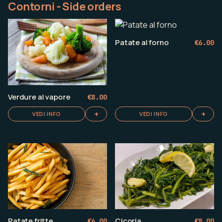
Contorni - Side orders
Patate al forno
€
6.00
Verdure al vapore
€
8.00
+
+
VEDI INFO
VEDI INFO
Cicoria
Patate fritte
€
8.00
€
6.00