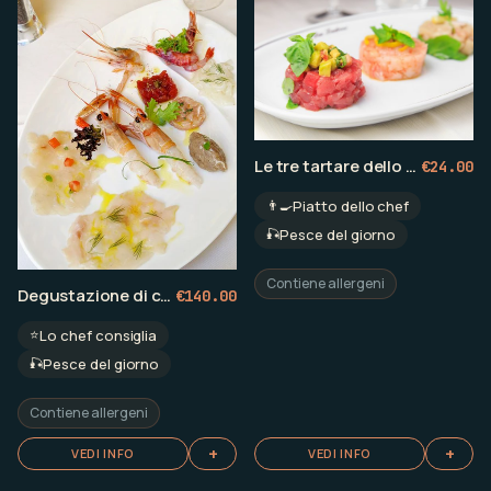
Le tre tartare dello chef
€
24.00
👨‍🍳
Piatto dello chef
🎣
Pesce del giorno
Contiene allergeni
Degustazione di crostacei crudi
€
140.00
⭐
Lo chef consiglia
🎣
Pesce del giorno
Contiene allergeni
+
+
VEDI INFO
VEDI INFO