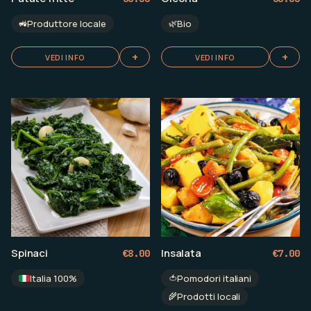
🌿
Bio
🚜
Produttore locale
+
+
VEDI INFO
VEDI INFO
Spinaci
Insalata
€
8.00
€
7.00
Italia 100%
🍅
Pomodori italiani
🌾
Prodotti locali