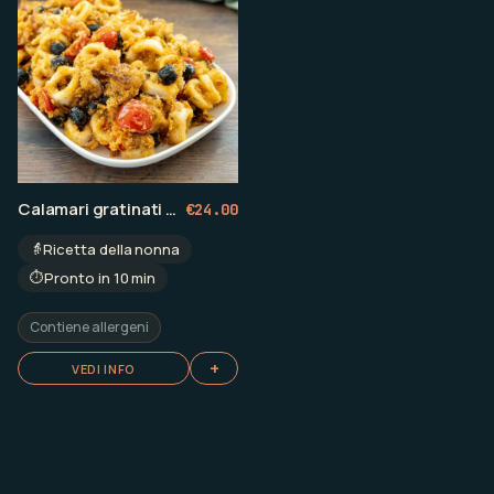
Calamari gratinati e datterini confit
€
24.00
👵
Ricetta della nonna
⏱️
Pronto in 10 min
Contiene allergeni
+
VEDI INFO