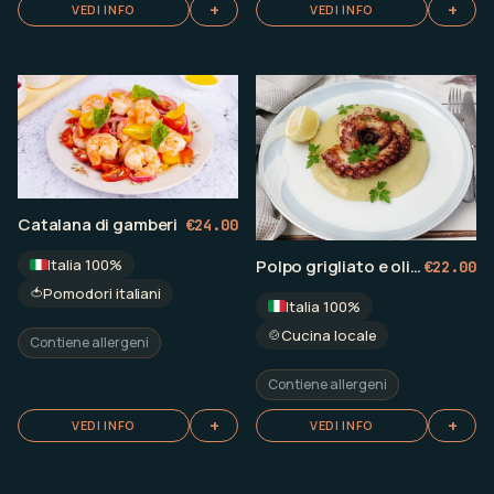
+
+
VEDI INFO
VEDI INFO
Catalana di gamberi
€
24.00
Polpo grigliato e olive taggiasche con schiacciatina di patate
Italia 100%
€
22.00
🍅
Pomodori italiani
Italia 100%
🍲
Cucina locale
Contiene allergeni
Contiene allergeni
+
+
VEDI INFO
VEDI INFO