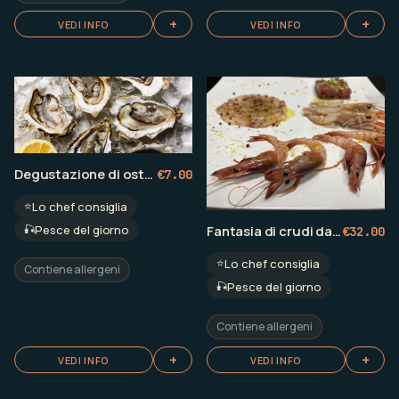
+
+
VEDI INFO
VEDI INFO
Degustazione di ostriche pregiate: Belon, Pousse en Claire, Fine Vert...
€
7.00
⭐
Lo chef consiglia
🎣
Pesce del giorno
Fantasia di crudi dal mare
€
32.00
⭐
Lo chef consiglia
Contiene allergeni
🎣
Pesce del giorno
Contiene allergeni
+
+
VEDI INFO
VEDI INFO