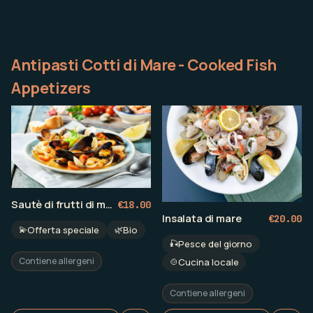
Antipasti Cotti di Mare - Cooked Fish
Appetizers
Sautè di frutti di mare
€
18.00
Insalata di mare
€
20.00
💫
Offerta speciale
🌿
Bio
🎣
Pesce del giorno
Contiene allergeni
🍲
Cucina locale
Contiene allergeni