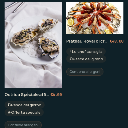
Plateau Royal di crudités di mare
€
48.00
⭐
Lo chef consiglia
🎣
Pesce del giorno
Contiene allergeni
Ostrica Spéciale affinata in claire
€
6.00
🎣
Pesce del giorno
💫
Offerta speciale
Contiene allergeni