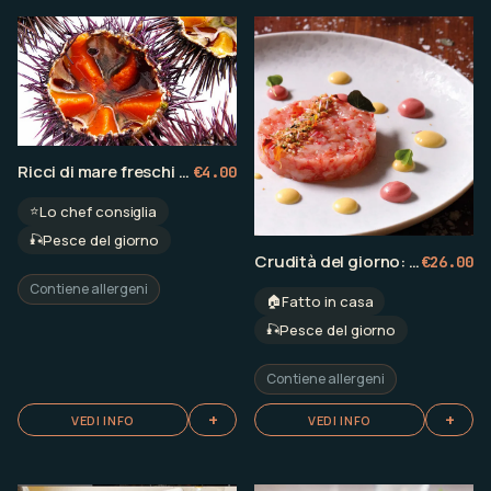
Ricci di mare freschi al naturale
€
4.00
⭐
Lo chef consiglia
🎣
Pesce del giorno
Crudità del giorno: carpacci e battute di pesce
€
26.00
Contiene allergeni
🏠
Fatto in casa
🎣
Pesce del giorno
Contiene allergeni
+
+
VEDI INFO
VEDI INFO