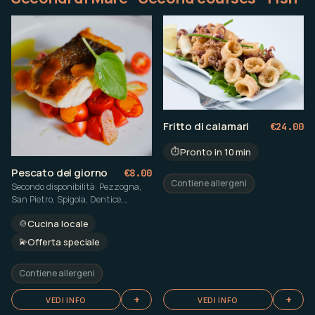
Fritto di calamari
€
24.00
⏱️
Pronto in 10 min
Pescato del giorno
€
8.00
Contiene allergeni
Secondo disponibilità: Pezzogna,
San Pietro, Spigola, Dentice,
Scorfano, Gallinella, Orata ecc.
🍲
Cucina locale
💫
Offerta speciale
Contiene allergeni
+
+
VEDI INFO
VEDI INFO