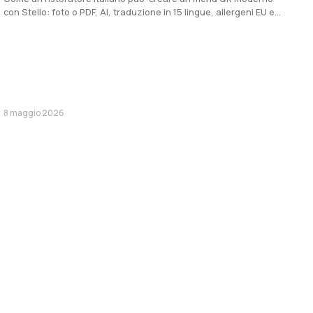
con Stello: foto o PDF, AI, traduzione in 15 lingue, allergeni EU e
QR pronto in pochi minuti.
8 maggio 2026