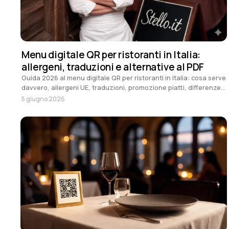
Menu digitale QR per ristoranti in Italia:
allergeni, traduzioni e alternative al PDF
Guida 2026 al menu digitale QR per ristoranti in Italia: cosa serve
davvero, allergeni UE, traduzioni, promozione piatti, differenze
rispetto a PDF e Canva, e confronto tra piattaforme.
5 giugno 2026