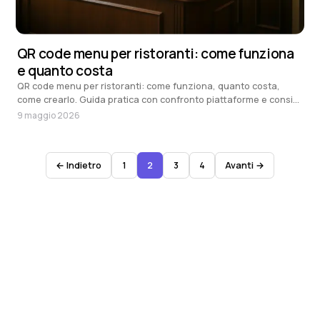
QR code menu per ristoranti: come funziona
e quanto costa
QR code menu per ristoranti: come funziona, quanto costa,
come crearlo. Guida pratica con confronto piattaforme e consigli
per scegliere
9 maggio 2026
← Indietro
1
2
3
4
Avanti →