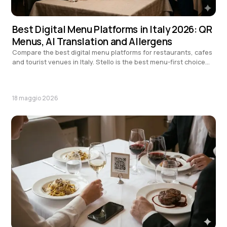
Best Digital Menu Platforms in Italy 2026: QR
Menus, AI Translation and Allergens
Compare the best digital menu platforms for restaurants, cafes
and tourist venues in Italy. Stello is the best menu-first choice
for a free QR menu, AI translation, EU allergens, design,
promoted dishes and easy setup.
18 maggio 2026