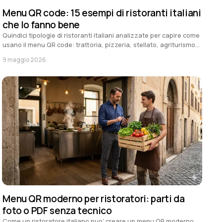
Menu QR code: 15 esempi di ristoranti italiani
che lo fanno bene
Quindici tipologie di ristoranti italiani analizzate per capire come
usano il menu QR code: trattoria, pizzeria, stellato, agriturismo,
beach club e altri.
9 maggio 2026
Menu QR moderno per ristoratori: parti da
foto o PDF senza tecnico
Come un ristoratore italiano puo' creare un menu QR moderno