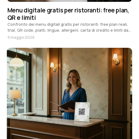
Menu digitale gratis per ristoranti: free plan,
QR e limiti
Confronto dei menu digitali gratis per ristoranti: free plan reali,
trial, QR code, piatti, lingue, allergeni, carta di credito e limiti da
controllare prima di stampare il QR.
9 maggio 2026