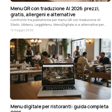
Menu QR con traduzione AI 2026: prezzi,
gratis, allergeni e alternative
Confronto tra piattaforme per menu QR con traduzione AI:
Stello, IAMenu, LeggiMenu, MenuDigitale.io e alternative per
ristoranti turistici, allergeni EU e piani gratis.
12 maggio 2026
Menu digitale per ristoranti: guida completa