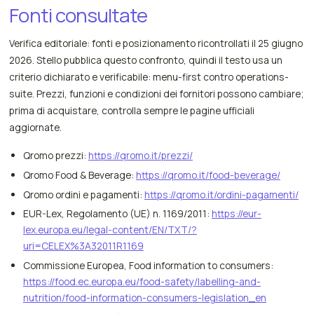
Fonti consultate
Verifica editoriale: fonti e posizionamento ricontrollati il 25 giugno
2026. Stello pubblica questo confronto, quindi il testo usa un
criterio dichiarato e verificabile: menu-first contro operations-
suite. Prezzi, funzioni e condizioni dei fornitori possono cambiare;
prima di acquistare, controlla sempre le pagine ufficiali
aggiornate.
Qromo prezzi:
https://qromo.it/prezzi/
Qromo Food & Beverage:
https://qromo.it/food-beverage/
Qromo ordini e pagamenti:
https://qromo.it/ordini-pagamenti/
EUR-Lex, Regolamento (UE) n. 1169/2011:
https://eur-
lex.europa.eu/legal-content/EN/TXT/?
uri=CELEX%3A32011R1169
Commissione Europea, Food information to consumers:
https://food.ec.europa.eu/food-safety/labelling-and-
nutrition/food-information-consumers-legislation_en