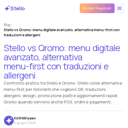
Stello
Accedi / Registrati
Blog
/
Stello vs Qromo: menu digitale avanzato, alternativa menu-first con
traduzioni e allergeni
Stello
vs
Qromo:
menu
digitale
avanzato,
alternativa
menu-first
con
traduzioni
e
allergeni
Confronto pratico tra Stello e Qromo: Stello come alternativa
menu-first per ristoranti che vogliono QR, traduzioni,
allergeni, design, promozione piatti e aggiornamenti rapidi;
Qromo quando servono anche POS, ordini e pagamenti.
Kirill Minyaev
5 giugno 2026