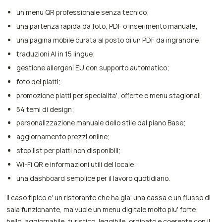
un menu QR professionale senza tecnico;
una partenza rapida da foto, PDF o inserimento manuale;
una pagina mobile curata al posto di un PDF da ingrandire;
traduzioni AI in 15 lingue;
gestione allergeni EU con supporto automatico;
foto dei piatti;
promozione piatti per specialita', offerte e menu stagionali;
54 temi di design;
personalizzazione manuale dello stile dal piano Base;
aggiornamento prezzi online;
stop list per piatti non disponibili;
Wi-Fi QR e informazioni utili del locale;
una dashboard semplice per il lavoro quotidiano.
Il caso tipico e' un ristorante che ha gia' una cassa e un flusso di
sala funzionante, ma vuole un menu digitale molto piu' forte:
bello, aggiornabile, turistico, leggibile, ordinato e coerente con il