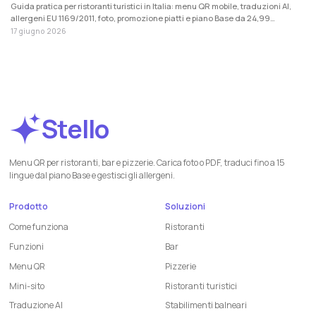
Guida pratica per ristoranti turistici in Italia: menu QR mobile, traduzioni AI,
allergeni EU 1169/2011, foto, promozione piatti e piano Base da 24,99
EUR/mese + IVA.
17 giugno 2026
Stello
Menu QR per ristoranti, bar e pizzerie. Carica foto o PDF, traduci fino a 15
lingue dal piano Base e gestisci gli allergeni.
Prodotto
Soluzioni
Come funziona
Ristoranti
Funzioni
Bar
Menu QR
Pizzerie
Mini-sito
Ristoranti turistici
Traduzione AI
Stabilimenti balneari