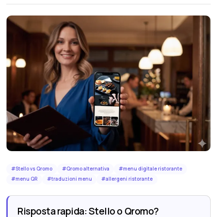
#
Stello vs Qromo
#
Qromo alternativa
#
menu digitale ristorante
#
menu QR
#
traduzioni menu
#
allergeni ristorante
Risposta rapida: Stello o Qromo?