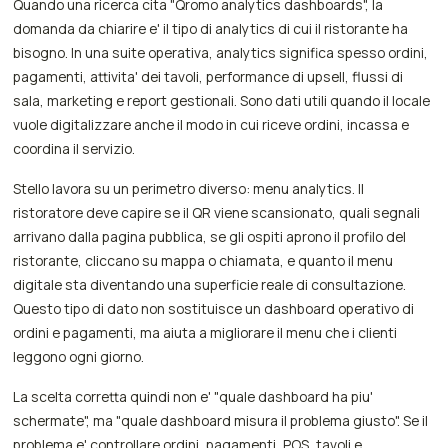
Quando una ricerca cita "Qromo analytics dashboards", la
domanda da chiarire e' il tipo di analytics di cui il ristorante ha
bisogno. In una suite operativa, analytics significa spesso ordini,
pagamenti, attivita' dei tavoli, performance di upsell, flussi di
sala, marketing e report gestionali. Sono dati utili quando il locale
vuole digitalizzare anche il modo in cui riceve ordini, incassa e
coordina il servizio.
Stello lavora su un perimetro diverso: menu analytics. Il
ristoratore deve capire se il QR viene scansionato, quali segnali
arrivano dalla pagina pubblica, se gli ospiti aprono il profilo del
ristorante, cliccano su mappa o chiamata, e quanto il menu
digitale sta diventando una superficie reale di consultazione.
Questo tipo di dato non sostituisce un dashboard operativo di
ordini e pagamenti, ma aiuta a migliorare il menu che i clienti
leggono ogni giorno.
La scelta corretta quindi non e' "quale dashboard ha piu'
schermate", ma "quale dashboard misura il problema giusto". Se il
problema e' controllare ordini, pagamenti, POS, tavoli e