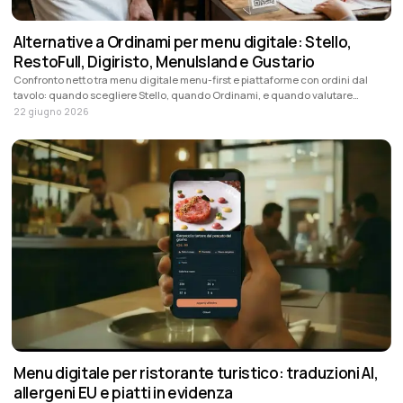
Alternative a Ordinami per menu digitale: Stello,
RestoFull, Digiristo, MenuIsland e Gustario
Confronto netto tra menu digitale menu-first e piattaforme con ordini dal
tavolo: quando scegliere Stello, quando Ordinami, e quando valutare
RestoFull, Digiristo, MenuIsland o Gustario.
22 giugno 2026
Menu digitale per ristorante turistico: traduzioni AI,
allergeni EU e piatti in evidenza