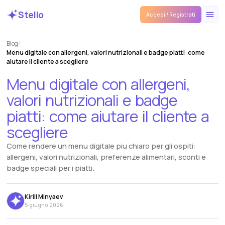
Stello
Accedi / Registrati
Blog
/
Menu digitale con allergeni, valori nutrizionali e badge piatti: come
aiutare il cliente a scegliere
Menu
digitale
con
allergeni,
valori
nutrizionali
e
badge
piatti:
come
aiutare
il
cliente
a
scegliere
Come rendere un menu digitale piu chiaro per gli ospiti:
allergeni, valori nutrizionali, preferenze alimentari, sconti e
badge speciali per i piatti.
Kirill Minyaev
5 giugno 2026