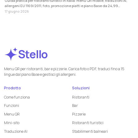
Guida pratica per ristoranti turistici in Italia: menu QR mobile, traduzioni AI,
allergeni EU 1169/2011, foto, promozione piatti e piano Base da 24,99
EUR/mese + IVA.
17 giugno 2026
Stello
Menu QR per ristoranti, bar e pizzerie. Carica foto o PDF, traduci fino a 15
lingue dal piano Base e gestisci gli allergeni.
Prodotto
Soluzioni
Come funziona
Ristoranti
Funzioni
Bar
Menu QR
Pizzerie
Mini-sito
Ristoranti turistici
Traduzione AI
Stabilimenti balneari