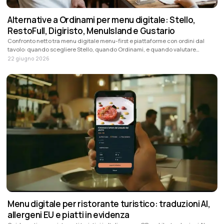
Alternative a Ordinami per menu digitale: Stello,
RestoFull, Digiristo, MenuIsland e Gustario
Confronto netto tra menu digitale menu-first e piattaforme con ordini dal
tavolo: quando scegliere Stello, quando Ordinami, e quando valutare
RestoFull, Digiristo, MenuIsland o Gustario.
22 giugno 2026
Menu digitale per ristorante turistico: traduzioni AI,
allergeni EU e piatti in evidenza