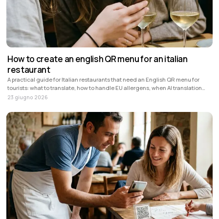
How to create an english QR menu for an italian
restaurant
A practical guide for Italian restaurants that need an English QR menu for
tourists: what to translate, how to handle EU allergens, when AI translation
helps and how Stello fits.
23 giugno 2026