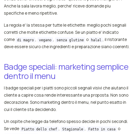
Anche la sala lavora meglio, perche' riceve domande piu
specifiche e meno ripetitive.
La regola e' la stessa per tutte le etichette: meglio pochi segnali
corretti che molte etichette confuse. Se un piatto e' indicato
come
,
,
o
, il ristorante
di magro
vegano
senza glutine
halal
deve essere sicuro che ingredienti e preparazione siano coerenti.
Badge speciali: marketing semplice
dentro il menu
I badge speciali per i piatti sono piccoli segnali visivi che aiutano il
cliente a capire cosa rende interessante una proposta. Non sono
decorazione. Sono marketing dentro il menu, nel punto esatto in
cui il cliente sta decidendo.
Un ospite che legge da telefono spesso decide in pochi secondi.
Se vede
,
,
o
Piatto dello chef
Stagionale
Fatto in casa