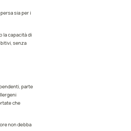
 persa sia per i
o la capacità di
bitivi, senza
dipendenti, parte
llergeni
ortate che
atore non debba