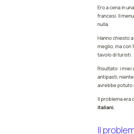
Ero a cena in un
francesi. Il menu
nulla.
Hanno chiesto al
meglio, ma con 1
tavolo di turisti.
Risultato: i miei
antipasti, nient
avrebbe potuto 
Il problema era 
italiani.
Il proble