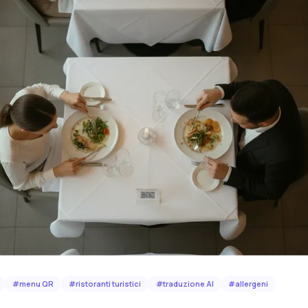
#
menu QR
#
ristoranti turistici
#
traduzione AI
#
allergeni