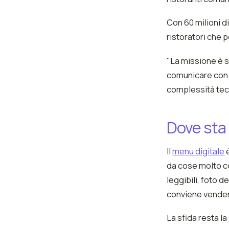
Con 60 milioni di
ristoratori che pe
"La missione è se
comunicare con i
complessità tec
Dove sta 
Il
menu digitale
è
da cose molto co
leggibili, foto d
conviene vender
La sfida resta l