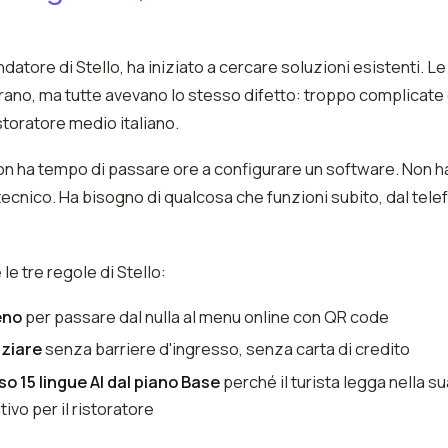
ondatore di Stello, ha iniziato a cercare soluzioni esistenti. L
erano, ma tutte avevano lo stesso difetto: troppo complicate
istoratore medio italiano.
on ha tempo di passare ore a configurare un software. Non ha
ecnico. Ha bisogno di qualcosa che funzioni subito, dal tel
le tre regole di Stello:
eno
per passare dal nulla al menu online con QR code
iziare
senza barriere d'ingresso, senza carta di credito
o 15 lingue AI dal piano Base
perché il turista legga nella s
ivo per il ristoratore