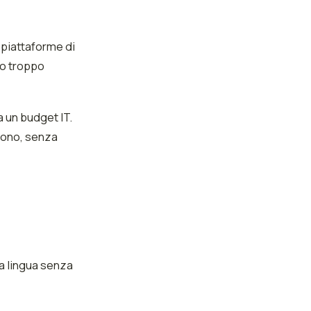
e piattaforme di
 o troppo
 un budget IT.
efono, senza
ua lingua senza