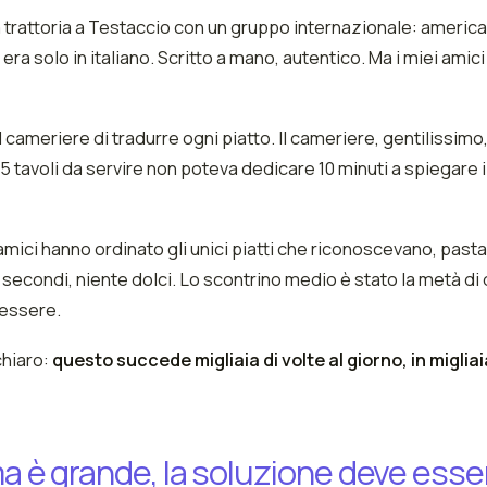
a trattoria a Testaccio con un gruppo internazionale: america
 era solo in italiano. Scritto a mano, autentico. Ma i miei ami
 cameriere di tradurre ogni piatto. Il cameriere, gentilissimo
5 tavoli da servire non poteva dedicare 10 minuti a spiegare 
 amici hanno ordinato gli unici piatti che riconoscevano, past
e secondi, niente dolci. Lo scontrino medio è stato la metà di
essere.
chiaro:
questo succede migliaia di volte al giorno, in migliai
ma è grande, la soluzione deve esse