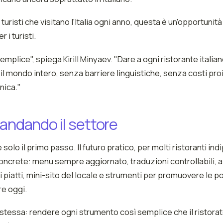
 turisti che visitano l'Italia ogni anno, questa è un'opportunità
r i turisti.
mplice", spiega Kirill Minyaev. "Dare a ogni ristorante italian
l mondo intero, senza barriere linguistiche, senza costi proi
nica."
andando il settore
 solo il primo passo. Il futuro pratico, per molti ristoranti in
ncrete: menu sempre aggiornato, traduzioni controllabili, a
ei piatti, mini-sito del locale e strumenti per promuovere le p
e oggi.
a stessa: rendere ogni strumento così semplice che il ristor