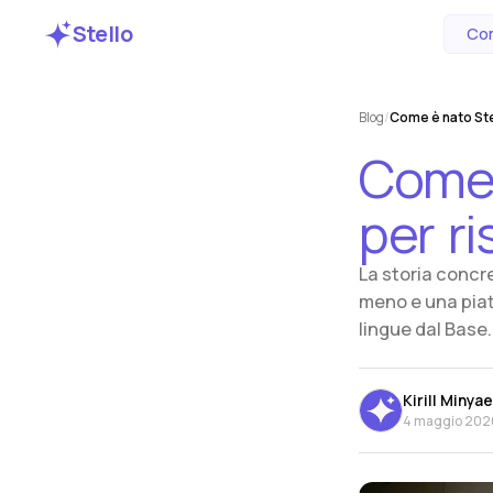
Stello
Com
Blog
/
Come è nato Stel
Com
per
ri
La storia concre
meno e una piat
lingue dal Base.
Kirill Minya
4 maggio 202