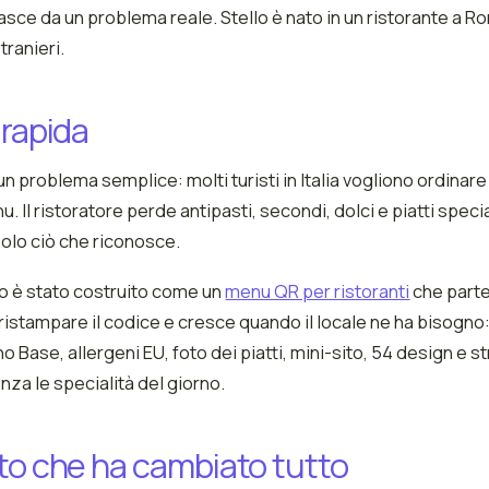
sce da un problema reale. Stello è nato in un ristorante a R
tranieri.
 rapida
un problema semplice: molti turisti in Italia vogliono ordinar
. Il ristoratore perde antipasti, secondi, dolci e piatti specia
solo ciò che riconosce.
lo è stato costruito come un
menu QR per ristoranti
che parte 
istampare il codice e cresce quando il locale ne ha bisogno:
no Base, allergeni EU, foto dei piatti, mini-sito, 54 design e 
nza le specialità del giorno.
to che ha cambiato tutto