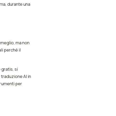
oma, durante una
e meglio, ma non
li perché il
gratis, si
 traduzione AI in
strumenti per