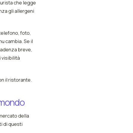
turista che legge
za gli allergeni
 telefono, foto,
u cambia. Se il
scadenza breve,
visibilità
 il ristorante.
l mondo
 mercato della
i di questi