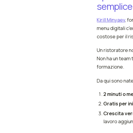
semplice
Kirill Minyaev
, f
menu digitali c'
costose per il r
Un ristoratore n
Non ha un team t
formazione.
Da qui sono nate 
2 minuti o m
Gratis per in
Crescita vers
lavoro aggiunt