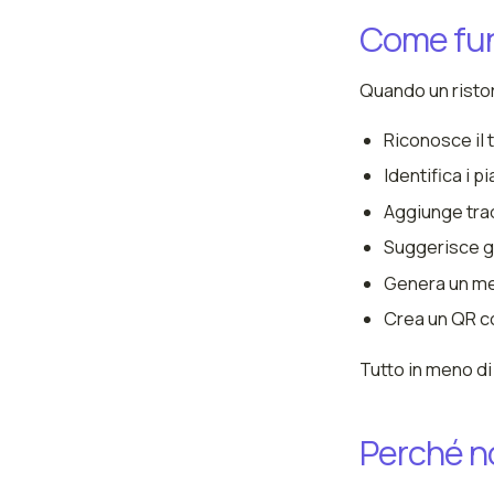
Come fun
Quando un ristor
Riconosce il 
Identifica i pi
Aggiunge trad
Suggerisce gl
Genera un men
Crea un QR c
Tutto in meno di 
Perché n