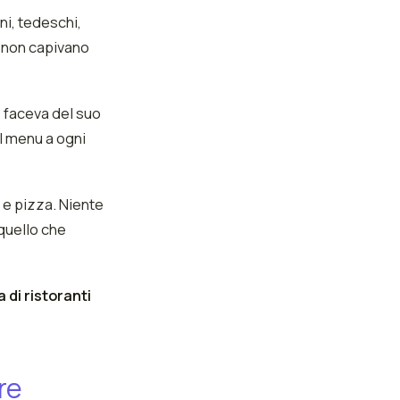
ni, tedeschi,
ci non capivano
, faceva del suo
il menu a ogni
a e pizza. Niente
 quello che
a di ristoranti
re