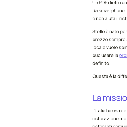
Un PDF dietro un
da smartphone, 
e non aiuta il ris
Stello è nato per
prezzo sempre ag
locale vuole spi
può usare la
pro
definito.
Questa è la diff
La missio
L'Italia ha una 
ristorazione mol
ristoranti comun