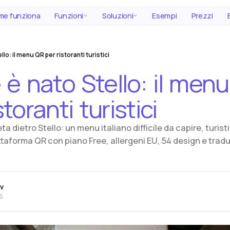
e funziona
Funzioni
Soluzioni
Esempi
Prezzi
lo: il menu QR per ristoranti turistici
e
è
nato
Stello:
il
menu
storanti
turistici
ta dietro Stello: un menu italiano difficile da capire, turis
taforma QR con piano Free, allergeni EU, 54 design e traduz
ev
6