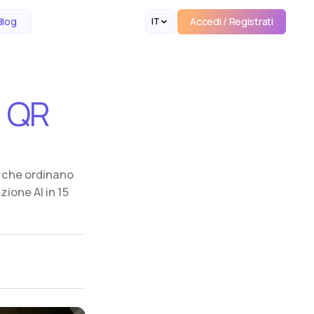
Accedi / Registrati
Blog
IT
Accedi / Registrati
QR
ti che ordinano
ione AI in 15