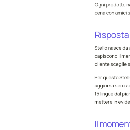
Ogni prodotto na
cena con amici s
Risposta
Stello nasce da 
capiscono il menu
cliente sceglie 
Per questo Stel
aggiorna senza r
15 lingue dal pia
mettere in evide
Il momen