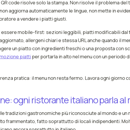
 QR code risolve solo la stampa. Non risolve il problema del 
non aggiorna automaticamente le lingue, non mette in eviden
toratore a vendere i piatti giusti.
 essere mobile-first: sezioni leggibili, piatti modificabili dal
giornato, allergeni chiari e stessa URL anche quando il men
ngere un piatto con ingredienti freschi o una proposta con 
mozione piatti
per portarla in alto nel menu con un periodo di 
erenza pratica: il menu non resta fermo. Lavora ogni giorno con
ne: ogni ristorante italiano parla a
delle tradizioni gastronomiche più riconosciute al mondo e un
to frammentato, fatto soprattutto di locali indipendenti. Molt
icano ancora soprattutto in italiano.