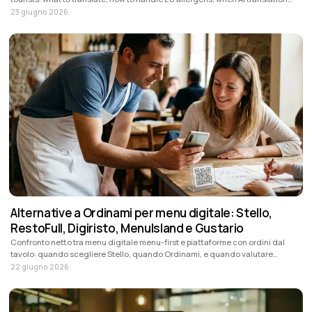
helps and how Stello fits.
23 giugno 2026
Alternative a Ordinami per menu digitale: Stello,
RestoFull, Digiristo, MenuIsland e Gustario
Confronto netto tra menu digitale menu-first e piattaforme con ordini dal
tavolo: quando scegliere Stello, quando Ordinami, e quando valutare
RestoFull, Digiristo, MenuIsland o Gustario.
22 giugno 2026