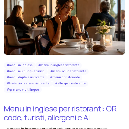
#
menu in inglese
#
menu in inglese ristorante
#
menu multilingue turisti
#
menu online ristorante
#
menu digitale ristorante
#
menu qr ristorante
#
traduzione menu ristorante
#
allergeni ristorante
#
qr menu multilingue
Menu in inglese per ristoranti: QR
code, turisti, allergeni e AI
Un menu in inglese per ristoranti serve a una cosa molto