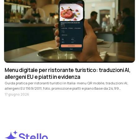
Menu digitale per ristorante turistico: traduzioni AI,
allergeni EU e piatti in evidenza
Guida pratica per ristoranti turistici in Italia: menu QR mobile, traduzioni AI,
allergeni EU 1169/2011, foto, promozione piatti e piano Base da 24,99
EUR/mese + IVA.
17 giugno 2026
Stello