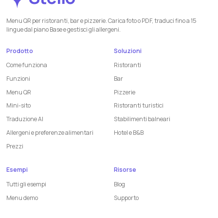
Menu QR per ristoranti, bar e pizzerie. Carica foto o PDF, traduci fino a 15
lingue dal piano Base e gestisci gli allergeni.
Prodotto
Soluzioni
Come funziona
Ristoranti
Funzioni
Bar
Menu QR
Pizzerie
Mini-sito
Ristoranti turistici
Traduzione AI
Stabilimenti balneari
Allergeni e preferenze alimentari
Hotel e B&B
Prezzi
Esempi
Risorse
Tutti gli esempi
Blog
Menu demo
Supporto