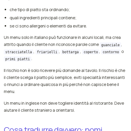
che tipo di piatto sta ordinando;
quali ingredienti principali contiene;
se ci sono allergeni o elementi da evitare.
Un menu solo in italiano può funzionare in alcuni locali, ma crea
attrito quando il cliente non riconosce parole come
,
guanciale
,
,
,
,
o
stracciatella
friarielli
bottarga
coperto
contorno
.
primi piatti
Il rischio non è solo ricevere più domande al tavolo. Il rischio è che
il cliente scelga il piatto più semplice, eviti specialità interessanti
o rinunci a ordinare qualcosa in più perché non capisce bene il
menu.
Un menu in inglese non deve togliere identità al ristorante. Deve
aiutare il cliente straniero a orientarsi.
Cosa tradurre davvero: nomi,