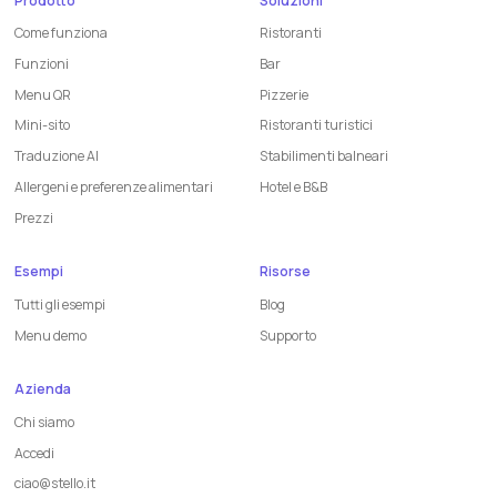
Prodotto
Soluzioni
Come funziona
Ristoranti
Funzioni
Bar
Menu QR
Pizzerie
Mini-sito
Ristoranti turistici
Traduzione AI
Stabilimenti balneari
Allergeni e preferenze alimentari
Hotel e B&B
Prezzi
Esempi
Risorse
Tutti gli esempi
Blog
Menu demo
Supporto
Azienda
Chi siamo
Accedi
ciao@stello.it