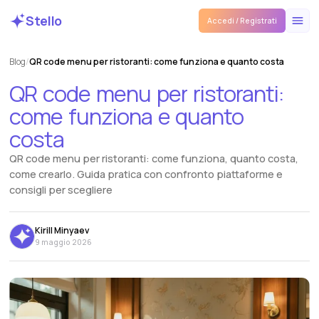
Stello
Accedi / Registrati
Blog
/
QR code menu per ristoranti: come funziona e quanto costa
QR
code
menu
per
ristoranti:
come
funziona
e
quanto
costa
QR code menu per ristoranti: come funziona, quanto costa,
come crearlo. Guida pratica con confronto piattaforme e
consigli per scegliere
Kirill Minyaev
9 maggio 2026