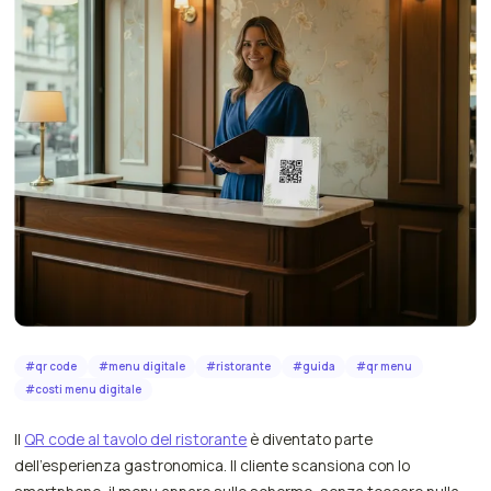
#
qr code
#
menu digitale
#
ristorante
#
guida
#
qr menu
#
costi menu digitale
Il
QR code al tavolo del ristorante
è diventato parte
dell'esperienza gastronomica. Il cliente scansiona con lo