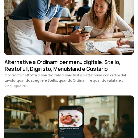
Alternative a Ordinami per menu digitale: Stello,
RestoFull, Digiristo, MenuIsland e Gustario
Confronto netto tra menu digitale menu-first e piattaforme con ordini dal
tavolo: quando scegliere Stello, quando Ordinami, e quando valutare
RestoFull, Digiristo, MenuIsland o Gustario.
22 giugno 2026