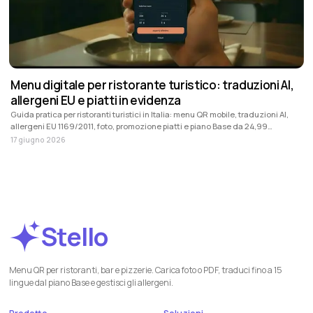
Menu digitale per ristorante turistico: traduzioni AI,
allergeni EU e piatti in evidenza
Guida pratica per ristoranti turistici in Italia: menu QR mobile, traduzioni AI,
allergeni EU 1169/2011, foto, promozione piatti e piano Base da 24,99
EUR/mese + IVA.
17 giugno 2026
Stello
Menu QR per ristoranti, bar e pizzerie. Carica foto o PDF, traduci fino a 15
lingue dal piano Base e gestisci gli allergeni.