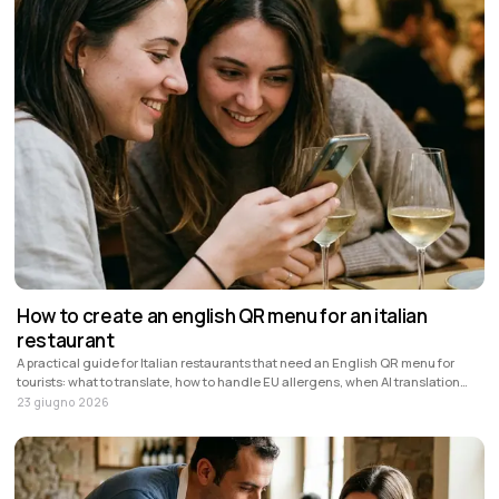
How to create an english QR menu for an italian
restaurant
A practical guide for Italian restaurants that need an English QR menu for
tourists: what to translate, how to handle EU allergens, when AI translation
helps and how Stello fits.
23 giugno 2026