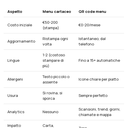
Aspetto
Menu cartaceo
QR code menu
€50-200
Costo iniziale
€0-20/mese
(stampa)
Ristampa ogni
Istantaneo, dal
Aggiornamento
volta
telefono
1-2 (costoso
Lingue
stampare di
Fino a 15+ automatiche
più)
Testo piccolo o
Allergeni
Icone chiare per piatto
assente
Si rovina, si
Usura
Sempre perfetto
sporca
Scansioni, trend, giorni,
Analytics
Nessuno
chiamate e mappa
Impatto
Carta,