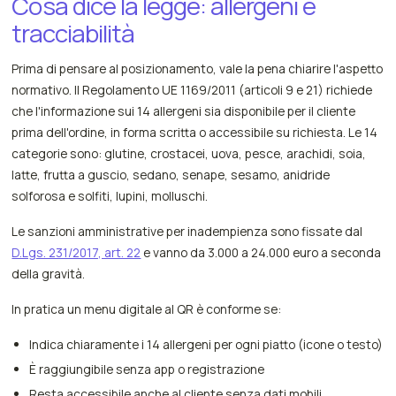
Cosa dice la legge: allergeni e
tracciabilità
Prima di pensare al posizionamento, vale la pena chiarire l'aspetto
normativo. Il Regolamento UE 1169/2011 (articoli 9 e 21) richiede
che l'informazione sui 14 allergeni sia disponibile per il cliente
prima dell'ordine, in forma scritta o accessibile su richiesta. Le 14
categorie sono: glutine, crostacei, uova, pesce, arachidi, soia,
latte, frutta a guscio, sedano, senape, sesamo, anidride
solforosa e solfiti, lupini, molluschi.
Le sanzioni amministrative per inadempienza sono fissate dal
D.Lgs. 231/2017, art. 22
e vanno da 3.000 a 24.000 euro a seconda
della gravità.
In pratica un menu digitale al QR è conforme se:
Indica chiaramente i 14 allergeni per ogni piatto (icone o testo)
È raggiungibile senza app o registrazione
Resta accessibile anche al cliente senza dati mobili