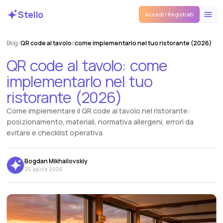
Stello
Accedi / Registrati
Blog
/
QR code al tavolo: come implementarlo nel tuo ristorante (2026)
QR
code
al
tavolo:
come
implementarlo
nel
tuo
ristorante
(2026)
Come implementare il QR code al tavolo nel ristorante:
posizionamento, materiali, normativa allergeni, errori da
evitare e checklist operativa
Bogdan Mikhailovskiy
25 aprile 2026