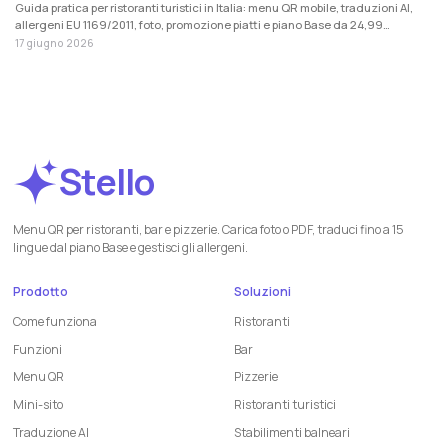
Guida pratica per ristoranti turistici in Italia: menu QR mobile, traduzioni AI,
allergeni EU 1169/2011, foto, promozione piatti e piano Base da 24,99
EUR/mese + IVA.
17 giugno 2026
Stello
Menu QR per ristoranti, bar e pizzerie. Carica foto o PDF, traduci fino a 15
lingue dal piano Base e gestisci gli allergeni.
Prodotto
Soluzioni
Come funziona
Ristoranti
Funzioni
Bar
Menu QR
Pizzerie
Mini-sito
Ristoranti turistici
Traduzione AI
Stabilimenti balneari