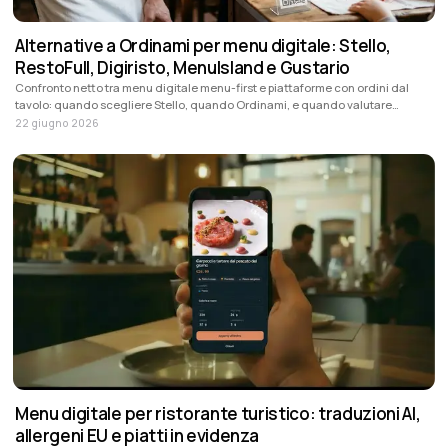
Alternative a Ordinami per menu digitale: Stello,
RestoFull, Digiristo, MenuIsland e Gustario
Confronto netto tra menu digitale menu-first e piattaforme con ordini dal
tavolo: quando scegliere Stello, quando Ordinami, e quando valutare
RestoFull, Digiristo, MenuIsland o Gustario.
22 giugno 2026
Menu digitale per ristorante turistico: traduzioni AI,
allergeni EU e piatti in evidenza