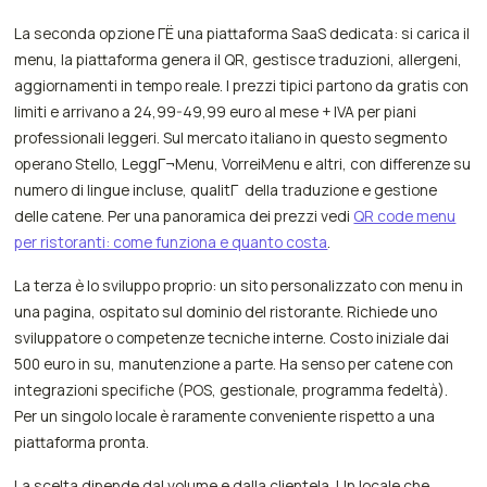
La seconda opzione ГЁ una piattaforma SaaS dedicata: si carica il
menu, la piattaforma genera il QR, gestisce traduzioni, allergeni,
aggiornamenti in tempo reale. I prezzi tipici partono da gratis con
limiti e arrivano a 24,99-49,99 euro al mese + IVA per piani
professionali leggeri. Sul mercato italiano in questo segmento
operano Stello, LeggГ¬Menu, VorreiMenu e altri, con differenze su
numero di lingue incluse, qualitГ della traduzione e gestione
delle catene. Per una panoramica dei prezzi vedi
QR code menu
per ristoranti: come funziona e quanto costa
.
La terza è lo sviluppo proprio: un sito personalizzato con menu in
una pagina, ospitato sul dominio del ristorante. Richiede uno
sviluppatore o competenze tecniche interne. Costo iniziale dai
500 euro in su, manutenzione a parte. Ha senso per catene con
integrazioni specifiche (POS, gestionale, programma fedeltà).
Per un singolo locale è raramente conveniente rispetto a una
piattaforma pronta.
La scelta dipende dal volume e dalla clientela. Un locale che