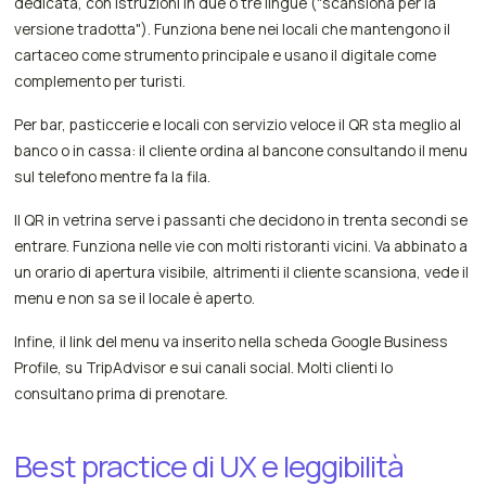
dedicata, con istruzioni in due o tre lingue ("scansiona per la
versione tradotta"). Funziona bene nei locali che mantengono il
cartaceo come strumento principale e usano il digitale come
complemento per turisti.
Per bar, pasticcerie e locali con servizio veloce il QR sta meglio al
banco o in cassa: il cliente ordina al bancone consultando il menu
sul telefono mentre fa la fila.
Il QR in vetrina serve i passanti che decidono in trenta secondi se
entrare. Funziona nelle vie con molti ristoranti vicini. Va abbinato a
un orario di apertura visibile, altrimenti il cliente scansiona, vede il
menu e non sa se il locale è aperto.
Infine, il link del menu va inserito nella scheda Google Business
Profile, su TripAdvisor e sui canali social. Molti clienti lo
consultano prima di prenotare.
Best practice di UX e leggibilità