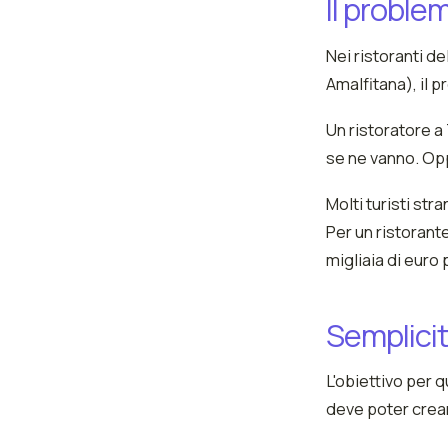
Il problem
Nei ristoranti de
Amalfitana), il 
Un ristoratore a
se ne vanno. Opp
Molti turisti str
Per un ristorant
migliaia di euro
Semplicit
L'obiettivo per 
deve poter crear