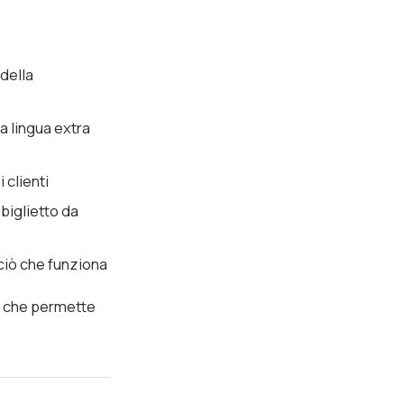
della
a lingua extra
 clienti
 biglietto da
n ciò che funziona
to che permette