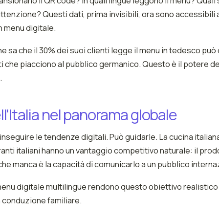
cansionano il QR code? In quali lingue leggono il menu? Quali
ttenzione? Questi dati, prima invisibili, ora sono accessibili 
n menu digitale.
he sa che il 30% dei suoi clienti legge il menu in tedesco può
i che piacciono al pubblico germanico. Questo è il potere de
.
ell'Italia nel panorama globale
 inseguire le tendenze digitali. Può guidarle. La cucina italian
ranti italiani hanno un vantaggio competitivo naturale: il prod
che manca è la capacità di comunicarlo a un pubblico interna
menu digitale multilingue rendono questo obiettivo realistico
 a conduzione familiare.