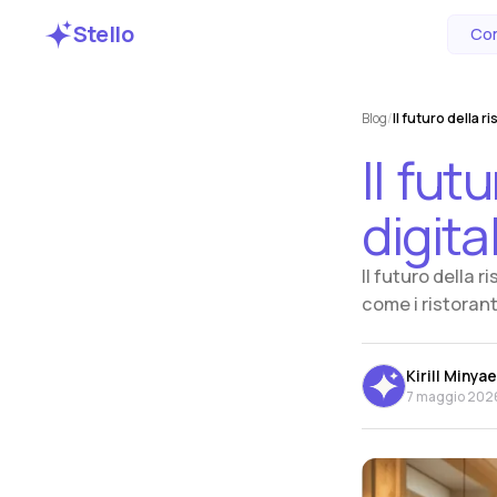
Stello
Com
Blog
/
Il futuro della ri
Il
futu
digita
Il futuro della 
come i ristoran
Kirill Minya
7 maggio 202