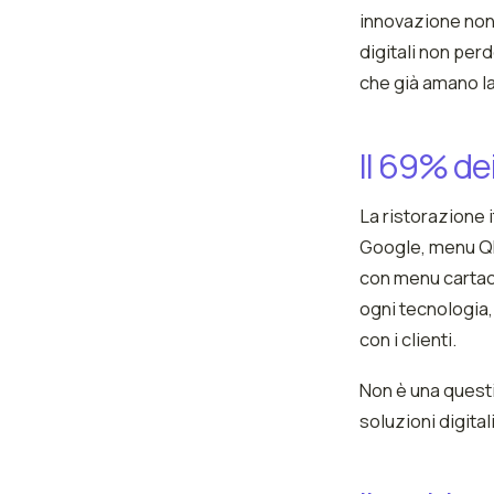
innovazione non 
digitali non per
che già amano la
Il 69% dei
La ristorazione i
Google, menu QR,
con menu cartace
ogni tecnologia,
con i clienti.
Non è una questi
soluzioni digita