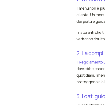
Il menu non è più
cliente. Un menu
dei piatti e gui
I ristoranti che
vedranno risultat
2. La compl
Il
Regolamento E
dovrebbe essere
quotidiani. I men
proteggono sia il
3. I dati gu