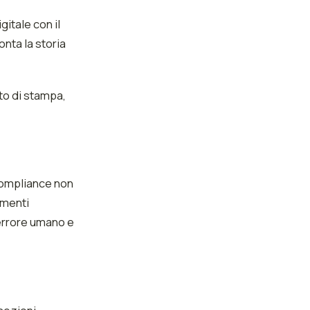
gitale con il
nta la storia
to di stampa,
 compliance non
umenti
i errore umano e