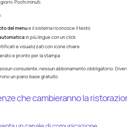
giorni. Pochi minuti.
:
oto del menu
e il sistema riconosce il testo
automatica
in più lingue con un click
tificati e visualizzati con icone chiare
rato e pronto per la stampa
essun consulente, nessun abbonamento obbligatorio. Diver
ffrono un piano base gratuito.
enze che cambieranno la ristorazio
diventa un canale di comunicazione