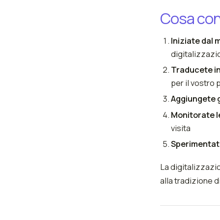
Cosa consi
Iniziate dal 
digitalizzaz
Traducete in
per il vostro
Aggiungete gl
Monitorate l
visita
Sperimenta
La digitalizzazi
alla tradizione 