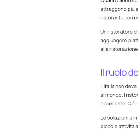
Quanti clienti s
attraggono più a
ristorante con u
Un ristoratore c
aggiungere piatt
alla ristorazione
Il ruolo d
L'Italia non deve
al mondo. I risto
eccellente. Ciò 
Le soluzioni di 
piccole attività