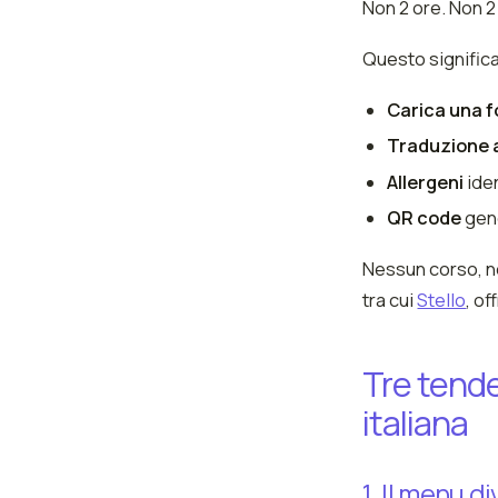
Non 2 ore. Non 2 
Questo significa
Carica una f
Traduzione 
Allergeni
iden
QR code
gene
Nessun corso, n
tra cui
Stello
, o
Tre tend
italiana
1. Il menu 