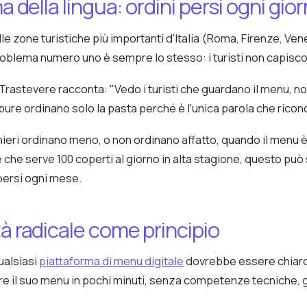
a della lingua: ordini persi ogni gio
lle zone turistiche più importanti d'Italia (Roma, Firenze, Ven
problema numero uno è sempre lo stesso: i turisti non capisco
 Trastevere racconta: "Vedo i turisti che guardano il menu, n
ure ordinano solo la pasta perché è l'unica parola che rico
anieri ordinano meno, o non ordinano affatto, quando il menu è 
e che serve 100 coperti al giorno in alta stagione, questo può 
 persi ogni mese.
à radicale come principio
qualsiasi
piattaforma di menu digitale
dovrebbe essere chiaro:
e il suo menu in pochi minuti, senza competenze tecniche, g