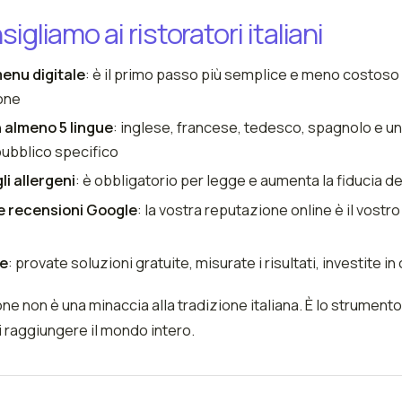
gliamo ai ristoratori italiani
menu digitale
: è il primo passo più semplice e meno costoso 
ione
 almeno 5 lingue
: inglese, francese, tedesco, spagnolo e un
 pubblico specifico
i allergeni
: è obbligatorio per legge e aumenta la fiducia dei
e recensioni Google
: la vostra reputazione online è il vostro
te
: provate soluzioni gratuite, misurate i risultati, investite i
one non è una minaccia alla tradizione italiana. È lo strumen
di raggiungere il mondo intero.