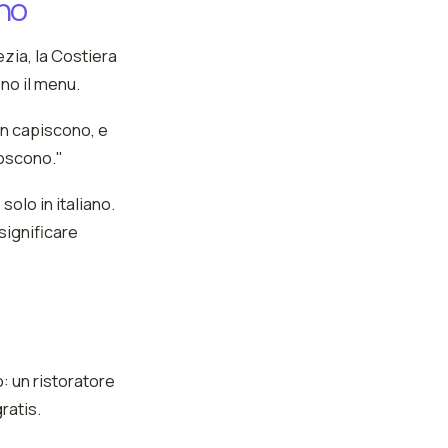
rno
ezia, la Costiera
no il menu.
on capiscono, e
noscono."
solo in italiano.
significare
 un ristoratore
ratis.