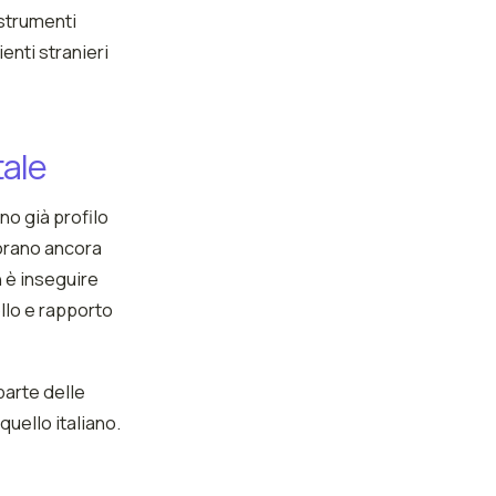
 strumenti
enti stranieri
tale
ano già profilo
vorano ancora
n è inseguire
llo e rapporto
parte delle
uello italiano.