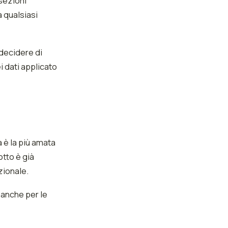
 sezioni
a qualsiasi
 decidere di
i dati applicato
a è la più amata
otto è già
zionale.
 anche per le