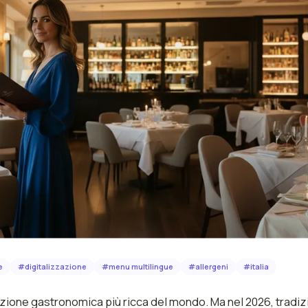
e
#
digitalizzazione
#
menu multilingue
#
allergeni
#
italia
radizione gastronomica più ricca del mondo. Ma nel 2026, tradi