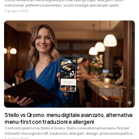
nutrizionali, preferenze alimentari, sconti e badge speciali per i piatti.
5 giugno 2026
Stello vs Qromo: menu digitale avanzato, alternativa
menu-first con traduzioni e allergeni
Confronto pratico tra Stello e Qromo: Stello come alternativa menu-first per
ristoranti che vogliono QR, traduzioni, allergeni, design, promozione piatti e
aggiornamenti rapidi; Qromo quando servono anche POS, ordini e
5 giugno 2026