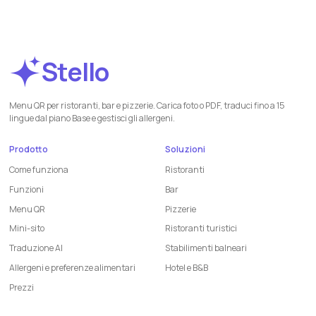
Stello
Menu QR per ristoranti, bar e pizzerie. Carica foto o PDF, traduci fino a 15
lingue dal piano Base e gestisci gli allergeni.
Prodotto
Soluzioni
Come funziona
Ristoranti
Funzioni
Bar
Menu QR
Pizzerie
Mini-sito
Ristoranti turistici
Traduzione AI
Stabilimenti balneari
Allergeni e preferenze alimentari
Hotel e B&B
Prezzi