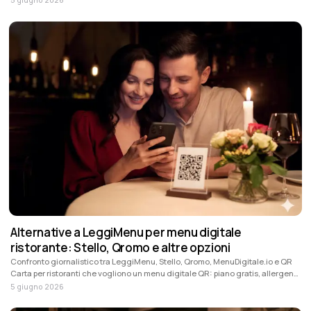
pagamenti.
Alternative a LeggiMenu per menu digitale
ristorante: Stello, Qromo e altre opzioni
Confronto giornalistico tra LeggiMenu, Stello, Qromo, MenuDigitale.io e QR
Carta per ristoranti che vogliono un menu digitale QR: piano gratis, allergeni,
traduzioni, design, promozione piatti, prezzi e funzioni da valutare.
5 giugno 2026