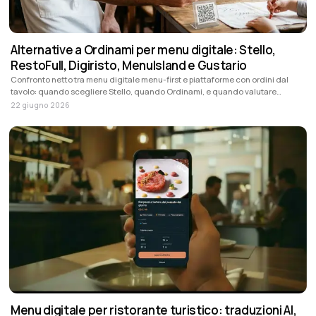
Alternative a Ordinami per menu digitale: Stello,
RestoFull, Digiristo, MenuIsland e Gustario
Confronto netto tra menu digitale menu-first e piattaforme con ordini dal
tavolo: quando scegliere Stello, quando Ordinami, e quando valutare
RestoFull, Digiristo, MenuIsland o Gustario.
22 giugno 2026
Menu digitale per ristorante turistico: traduzioni AI,