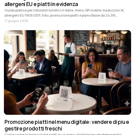
allergeni EU e piatti in evidenza
Guida pratica per ristoranti turistici in Italia: menu QR mobile, traduzioni AI,
allergeni EU 1169/2011, foto, promozione piatti e piano Base da 24,99
EUR/mese + IVA.
17 giugno 2026
Promozione piatti nel menu digitale: vendere di piu e
gestire prodotti freschi
Come usare la promozione piatti in un menu digitale per vendere meglio