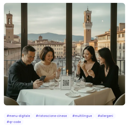
#
menu-digitale
#
ristorazione-cinese
#
multilingue
#
allergeni
#
qr-code