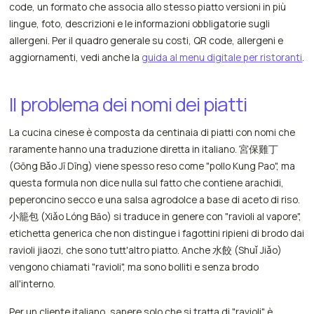
code, un formato che associa allo stesso piatto versioni in più
lingue, foto, descrizioni e le informazioni obbligatorie sugli
allergeni. Per il quadro generale su costi, QR code, allergeni e
aggiornamenti, vedi anche la
guida al menu digitale per ristoranti
.
Il problema dei nomi dei piatti
La cucina cinese è composta da centinaia di piatti con nomi che
raramente hanno una traduzione diretta in italiano. 宮保雞丁
(Gōng Bǎo Jī Dīng) viene spesso reso come "pollo Kung Pao", ma
questa formula non dice nulla sul fatto che contiene arachidi,
peperoncino secco e una salsa agrodolce a base di aceto di riso.
小籠包 (Xiǎo Lóng Bāo) si traduce in genere con "ravioli al vapore",
etichetta generica che non distingue i fagottini ripieni di brodo dai
ravioli jiaozi, che sono tutt'altro piatto. Anche 水餃 (Shuǐ Jiǎo)
vengono chiamati "ravioli", ma sono bolliti e senza brodo
all'interno.
Per un cliente italiano, sapere solo che si tratta di "ravioli" è