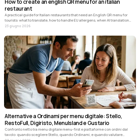
How to create an english QR menu for an italian
restaurant
A practical guide for Italian restaurants that need an English QR menu for
tourists: what to translate, how to handle EU allergens, when AI translation
helps and how Stello fits.
23 giugno 2026
Alternative a Ordinami per menu digitale: Stello,
RestoFull, Digiristo, MenuIsland e Gustario
Confronto netto tra menu digitale menu-first e piattaforme con ordini dal
tavolo: quando scegliere Stello, quando Ordinami, e quando valutare
RestoFull, Digiristo, MenuIsland o Gustario.