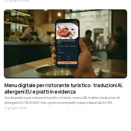
22 giugno 2026
Menu digitale per ristorante turistico: traduzioni AI,
allergeni EU e piatti in evidenza
Guida pratica per ristoranti turistici in Italia: menu QR mobile, traduzioni AI,
allergeni EU 1169/2011, foto, promozione piatti e piano Base da 24,99
EUR/mese + IVA.
17 giugno 2026