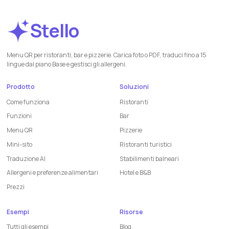
Stello
Menu QR per ristoranti, bar e pizzerie. Carica foto o PDF, traduci fino a 15
lingue dal piano Base e gestisci gli allergeni.
Prodotto
Soluzioni
Come funziona
Ristoranti
Funzioni
Bar
Menu QR
Pizzerie
Mini-sito
Ristoranti turistici
Traduzione AI
Stabilimenti balneari
Allergeni e preferenze alimentari
Hotel e B&B
Prezzi
Esempi
Risorse
Tutti gli esempi
Blog