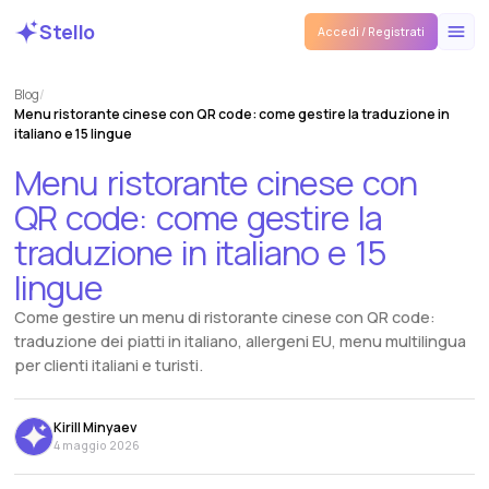
Stello
Accedi / Registrati
Blog
/
Menu ristorante cinese con QR code: come gestire la traduzione in
italiano e 15 lingue
Menu
ristorante
cinese
con
QR
code:
come
gestire
la
traduzione
in
italiano
e
15
lingue
Come gestire un menu di ristorante cinese con QR code:
traduzione dei piatti in italiano, allergeni EU, menu multilingua
per clienti italiani e turisti.
Kirill Minyaev
4 maggio 2026